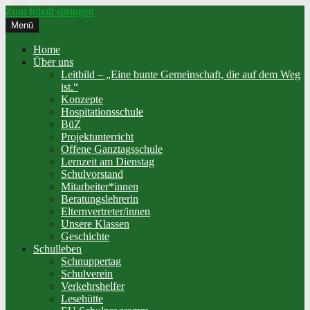
Zum Inhalt springen
Menü
Home
Über uns
Leitbild – „Eine bunte Gemeinschaft, die auf dem Weg
ist.“
Konzepte
Hospitationsschule
BüZ
Projektunterricht
Offene Ganztagsschule
Lernzeit am Dienstag
Schulvorstand
Mitarbeiter*innen
Beratungslehrerin
Elternvertreter/innen
Unsere Klassen
Geschichte
Schulleben
Schnuppertag
Schulverein
Verkehrshelfer
Lesehütte