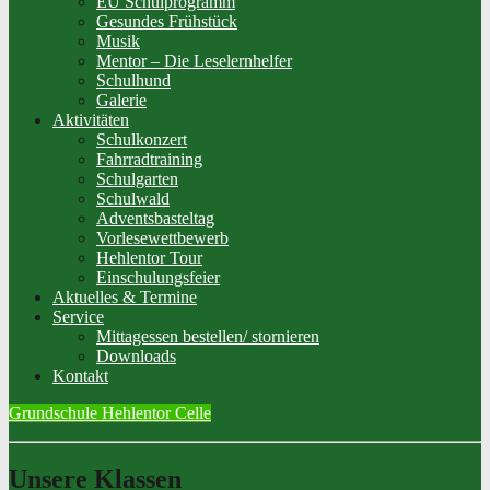
EU Schulprogramm
Gesundes Frühstück
Musik
Mentor – Die Leselernhelfer
Schulhund
Galerie
Aktivitäten
Schulkonzert
Fahrradtraining
Schulgarten
Schulwald
Adventsbasteltag
Vorlesewettbewerb
Hehlentor Tour
Einschulungsfeier
Aktuelles & Termine
Service
Mittagessen bestellen/ stornieren
Downloads
Kontakt
Grundschule Hehlentor Celle
Unsere Klassen