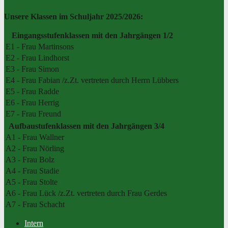
Unsere Klassen im Schuljahr 2025/2026:
Eingangsstufenklassen mit den Jahrgängen 1/2
E1 - Frau Martinsons
E2 - Frau Lindhorst
E3 - Frau Simon
E4 - Frau Fabian /z.Zt. vertreten durch Herrn Lübbers
E5 - Frau Radde
E6 - Frau Herrig
E7 - Frau Freund
Aufbaustufenklassen mit den Jahrgängen 3/4
A1 - Frau Wallner
A2 - Frau Nörling
A3 - Frau Bolz
A4 - Frau Stadie
A5 - Frau Stolte
A6 - Frau Lück /z.Zt. vertreten durch Frau Gerdes
A7 - Frau Schacht
Intern